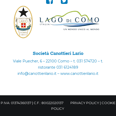
Società Canottieri Lario
Viale Puecher, 6 – 22100 Como – t. 031 574720 – t.
ristorante 031 6124189
info@canottierilario.it – www.canottierilario.it
P.IVA: 01374360137 | C.F.: 80022020137
PRIVACY POLICY
|
COOKIE
POLICY