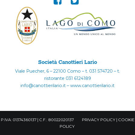
Società Canottieri Lario
Viale Puecher, 6 – 22100 Como – t. 031 574720 – t.
ristorante 031 6124189
info@canottierilario.it – www.canottierilario.it
P.IVA: 01374360137 | C.F.: 80022020137
PRIVACY POLICY
|
COOKIE
POLICY