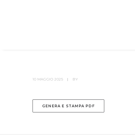
HOME
SOCIETÀ
CANOTTIERI
10 MAGGIO 2025
|
BY
GENERA E STAMPA PDF