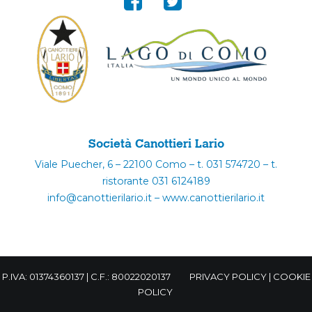
Società Canottieri Lario
Viale Puecher, 6 – 22100 Como – t. 031 574720 – t.
ristorante 031 6124189
info@canottierilario.it – www.canottierilario.it
P.IVA: 01374360137 | C.F.: 80022020137
PRIVACY POLICY
|
COOKIE
POLICY