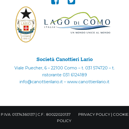
Società Canottieri Lario
Viale Puecher, 6 – 22100 Como – t. 031 574720 – t.
ristorante 031 6124189
info@canottierilario.it – www.canottierilario.it
P.IVA: 01374360137 | C.F.: 80022020137
PRIVACY POLICY
|
COOKIE
POLICY