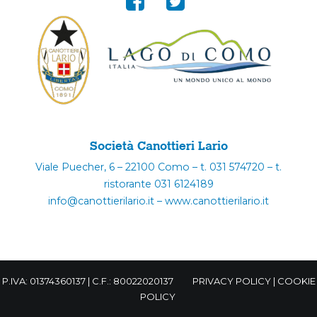
Società Canottieri Lario
Viale Puecher, 6 – 22100 Como – t. 031 574720 – t.
ristorante 031 6124189
info@canottierilario.it – www.canottierilario.it
P.IVA: 01374360137 | C.F.: 80022020137
PRIVACY POLICY
|
COOKIE
POLICY