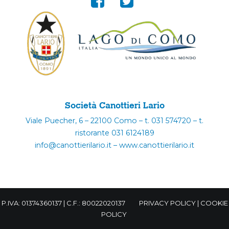
Società Canottieri Lario
Viale Puecher, 6 – 22100 Como – t. 031 574720 – t.
ristorante 031 6124189
info@canottierilario.it – www.canottierilario.it
P.IVA: 01374360137 | C.F.: 80022020137
PRIVACY POLICY
|
COOKIE
POLICY