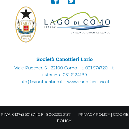
Società Canottieri Lario
Viale Puecher, 6 – 22100 Como – t. 031 574720 – t.
ristorante 031 6124189
info@canottierilario.it – www.canottierilario.it
P.IVA: 01374360137 | C.F.: 80022020137
PRIVACY POLICY
|
COOKIE
POLICY