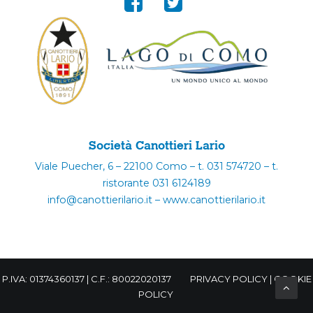
Società Canottieri Lario
Viale Puecher, 6 – 22100 Como – t. 031 574720 – t.
ristorante 031 6124189
info@canottierilario.it – www.canottierilario.it
P.IVA: 01374360137 | C.F.: 80022020137
PRIVACY POLICY
|
COOKIE
POLICY