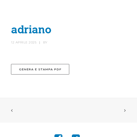
HOME
SOCIETÀ
adriano
CANOTTIERI
12 APRILE 2025
|
BY
AGONISTICA
STORIA
GENERA E STAMPA PDF
TROFEO VILLA D’ESTE
NEWS
IL RISTORANTE
CONTATTI