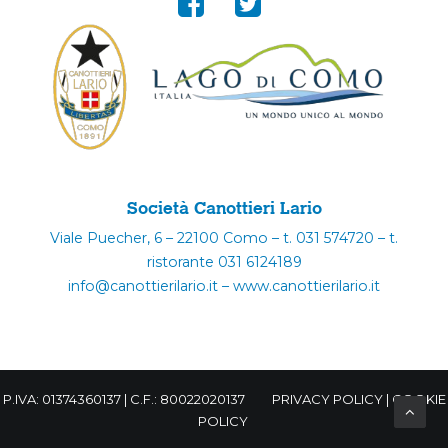
Società Canottieri Lario
Viale Puecher, 6 – 22100 Como – t. 031 574720 – t.
ristorante 031 6124189
info@canottierilario.it – www.canottierilario.it
P.IVA: 01374360137 | C.F.: 80022020137
PRIVACY POLICY
|
COOKIE
POLICY