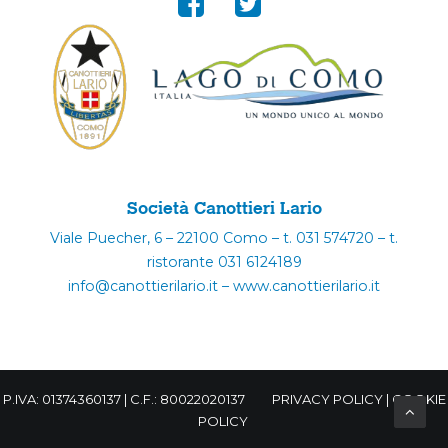
Società Canottieri Lario
Viale Puecher, 6 – 22100 Como – t. 031 574720 – t.
ristorante 031 6124189
info@canottierilario.it – www.canottierilario.it
P.IVA: 01374360137 | C.F.: 80022020137
PRIVACY POLICY
|
COOKIE
POLICY