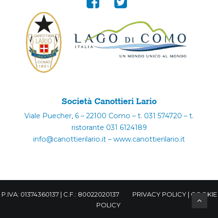
Società Canottieri Lario
Viale Puecher, 6 – 22100 Como – t. 031 574720 – t.
ristorante 031 6124189
info@canottierilario.it – www.canottierilario.it
P.IVA: 01374360137 | C.F.: 80022020137
PRIVACY POLICY
|
COOKIE
POLICY