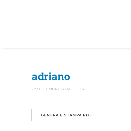
HOME
SOCIETÀ
CANOTTIERI
adriano
20 SETTEMBRE 2024
|
BY
GENERA E STAMPA PDF