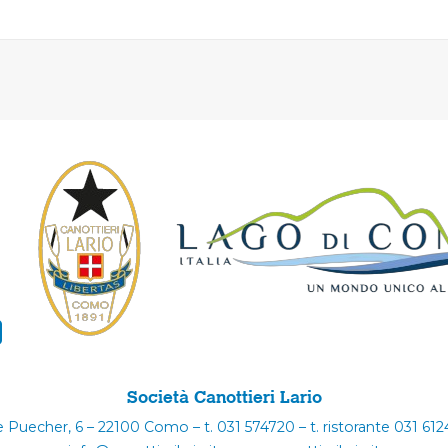
Società Canottieri Lario
e Puecher, 6 – 22100 Como – t. 031 574720 – t. ristorante 031 61