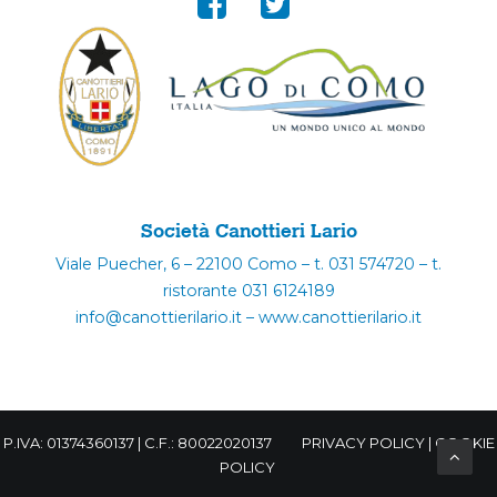
Società Canottieri Lario
Viale Puecher, 6 – 22100 Como – t. 031 574720 – t.
ristorante 031 6124189
info@canottierilario.it – www.canottierilario.it
P.IVA: 01374360137 | C.F.: 80022020137
PRIVACY POLICY
|
COOKIE
POLICY