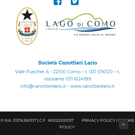
Società Canottieri Lario
Viale Puecher, 6 – 22100 Como – t. 031 574720 – t.
ristorante 031 6124189
info@canottierilario.it – www.canottierilario.it
P.IVA: 01374360137 | C.F.: 80022020137
PRIVACY POLICY
|
COOKIE
POLICY