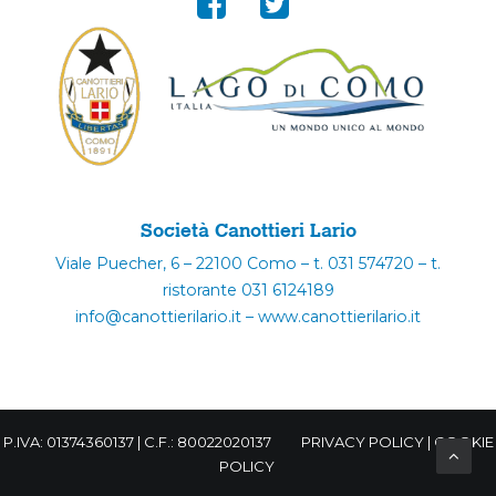
Società Canottieri Lario
Viale Puecher, 6 – 22100 Como – t. 031 574720 – t.
ristorante 031 6124189
info@canottierilario.it – www.canottierilario.it
P.IVA: 01374360137 | C.F.: 80022020137
PRIVACY POLICY
|
COOKIE
POLICY