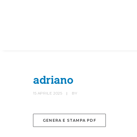
HOME
SOCIETÀ
CANOTTIERI
adriano
15 APRILE 2025
|
BY
GENERA E STAMPA PDF