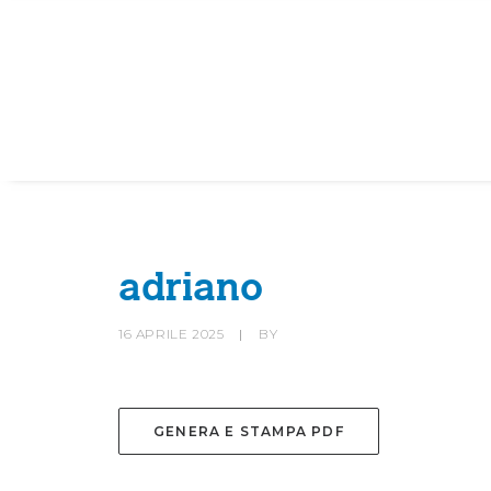
HOME
SOCIETÀ
CANOTTIERI
adriano
16 APRILE 2025
|
BY
GENERA E STAMPA PDF