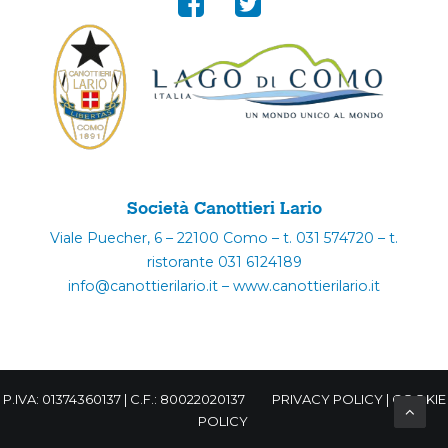
Società Canottieri Lario
Viale Puecher, 6 – 22100 Como – t. 031 574720 – t.
ristorante 031 6124189
info@canottierilario.it – www.canottierilario.it
P.IVA: 01374360137 | C.F.: 80022020137
PRIVACY POLICY
|
COOKIE
POLICY