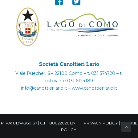
Società Canottieri Lario
Viale Puecher, 6 – 22100 Como – t. 031 574720 – t.
ristorante 031 6124189
info@canottierilario.it – www.canottierilario.it
P.IVA: 01374360137 | C.F.: 80022020137
PRIVACY POLICY
|
COOKIE
POLICY