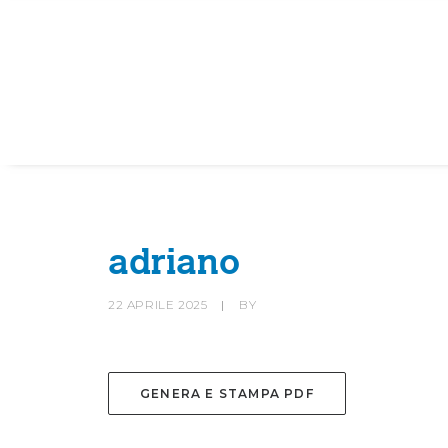
HOME
SOCIETÀ
CANOTTIERI
adriano
22 APRILE 2025
|
BY
GENERA E STAMPA PDF