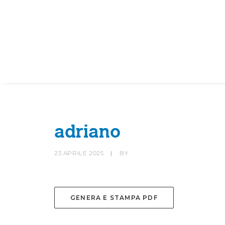
HOME
SOCIETÀ
CANOTTIERI
adriano
23 APRILE 2025
|
BY
GENERA E STAMPA PDF