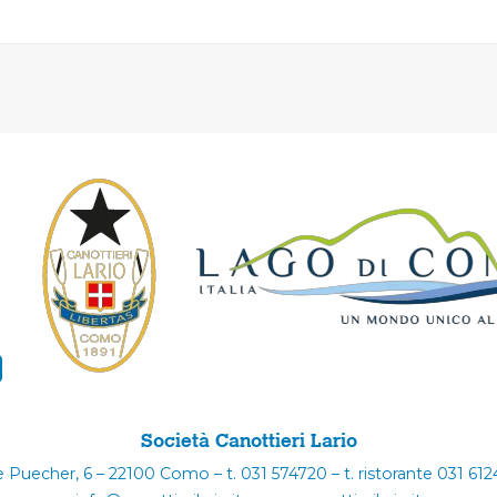
Società Canottieri Lario
e Puecher, 6 – 22100 Como – t. 031 574720 – t. ristorante 031 61