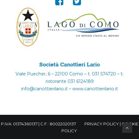
Società Canottieri Lario
Viale Puecher, 6 – 22100 Como – t. 031 574720 – t.
ristorante 031 6124189
info@canottierilario.it – www.canottierilario.it
P.IVA: 01374360137 | C.F.: 80022020137
PRIVACY POLICY
|
COOKIE
POLICY