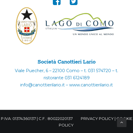
Società Canottieri Lario
Viale Puecher, 6 – 22100 Como – t. 031 574720 – t.
ristorante 031 6124189
info@canottierilario.it – www.canottierilario.it
P.IVA: 01374360137 | C.F.: 80022020137
PRIVACY POLICY
|
COOKIE
POLICY