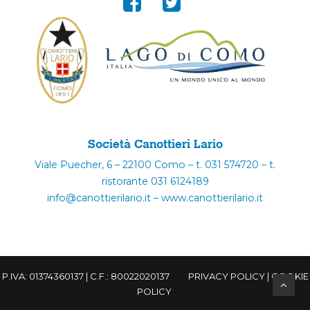
Società Canottieri Lario
Viale Puecher, 6 – 22100 Como – t. 031 574720 – t.
ristorante 031 6124189
info@canottierilario.it – www.canottierilario.it
P.IVA: 01374360137 | C.F.: 80022020137
PRIVACY POLICY
|
COOKIE
POLICY