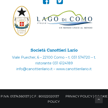
Società Canottieri Lario
Viale Puecher, 6 – 22100 Como – t. 031 574720 – t.
ristorante 031 6124189
info@canottierilario.it – www.canottierilario.it
P.IVA: 01374360137 | C.F.: 80022020137
PRIVACY POLICY
|
COOKIE
POLICY