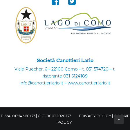
Società Canottieri Lario
Viale Puecher, 6 – 22100 Como – t. 031 574720 – t.
ristorante 031 6124189
info@canottierilario.it – www.canottierilario.it
P.IVA: 01374360137 | C.F.: 80022020137
PRIVACY POLICY
|
COOKIE
POLICY