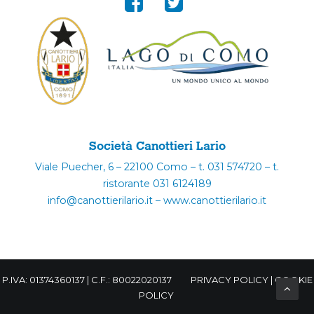
Società Canottieri Lario
Viale Puecher, 6 – 22100 Como – t. 031 574720 – t.
ristorante 031 6124189
info@canottierilario.it – www.canottierilario.it
P.IVA: 01374360137 | C.F.: 80022020137
PRIVACY POLICY
|
COOKIE
POLICY