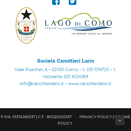
Società Canottieri Lario
Viale Puecher, 6 – 22100 Como – t. 031 574720 – t.
ristorante 031 6124189
info@canottierilario.it – www.canottierilario.it
P.IVA: 01374360137 | C.F.: 80022020137
PRIVACY POLICY
|
COOKIE
POLICY