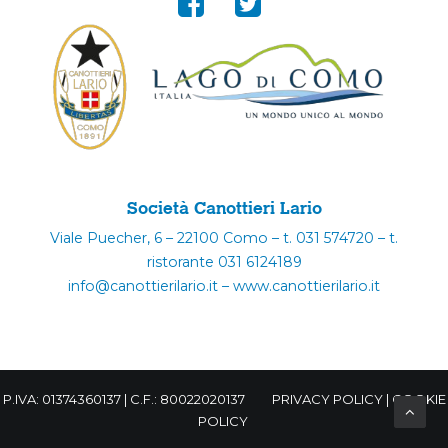
Società Canottieri Lario
Viale Puecher, 6 – 22100 Como – t. 031 574720 – t.
ristorante 031 6124189
info@canottierilario.it – www.canottierilario.it
P.IVA: 01374360137 | C.F.: 80022020137
PRIVACY POLICY
|
COOKIE
POLICY