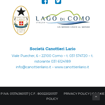
Società Canottieri Lario
Viale Puecher, 6 – 22100 Como – t. 031 574720 – t.
ristorante 031 6124189
info@canottierilario.it – www.canottierilario.it
P.IVA: 01374360137 | C.F.: 80022020137
PRIVACY POLICY
|
COOKIE
POLICY