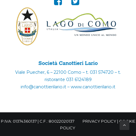
Società Canottieri Lario
Viale Puecher, 6 – 22100 Como – t. 031 574720 – t.
ristorante 031 6124189
info@canottierilario.it – www.canottierilario.it
P.IVA: 01374360137 | C.F.: 80022020137
PRIVACY POLICY
|
COOKIE
POLICY