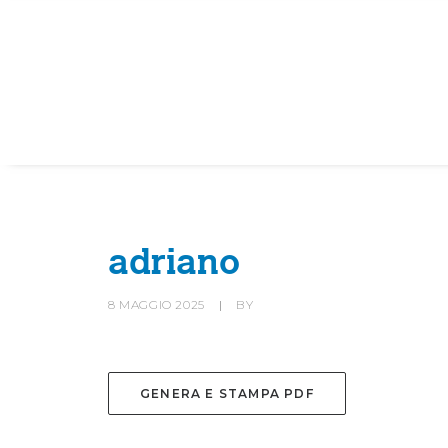
HOME
SOCIETÀ
CANOTTIERI
adriano
8 MAGGIO 2025
|
BY
GENERA E STAMPA PDF