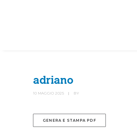
HOME
SOCIETÀ
CANOTTIERI
adriano
10 MAGGIO 2025
|
BY
GENERA E STAMPA PDF