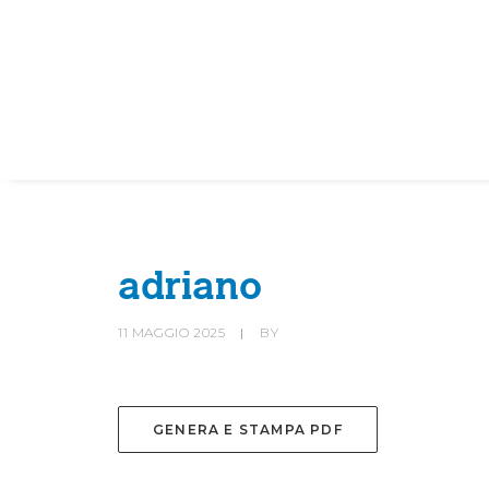
HOME
SOCIETÀ
CANOTTIERI
adriano
11 MAGGIO 2025
|
BY
GENERA E STAMPA PDF