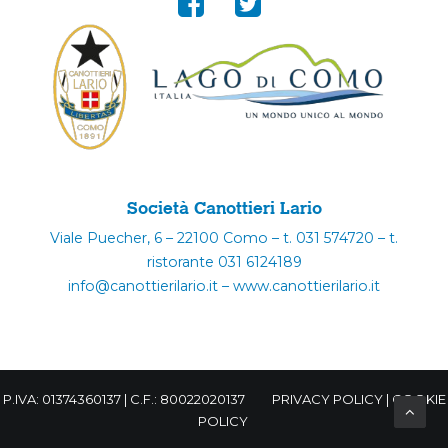
Società Canottieri Lario
Viale Puecher, 6 – 22100 Como – t. 031 574720 – t.
ristorante 031 6124189
info@canottierilario.it – www.canottierilario.it
P.IVA: 01374360137 | C.F.: 80022020137
PRIVACY POLICY
|
COOKIE
POLICY