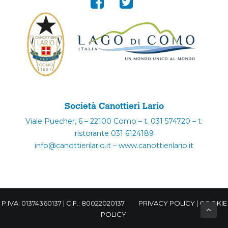
Società Canottieri Lario
Viale Puecher, 6 – 22100 Como – t. 031 574720 – t.
ristorante 031 6124189
info@canottierilario.it – www.canottierilario.it
P.IVA: 01374360137 | C.F.: 80022020137
PRIVACY POLICY
|
COOKIE
POLICY