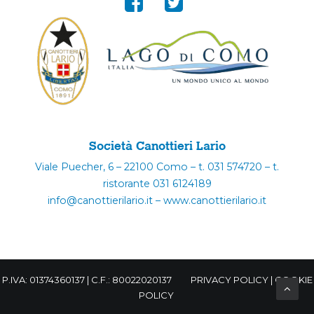
Società Canottieri Lario
Viale Puecher, 6 – 22100 Como – t. 031 574720 – t.
ristorante 031 6124189
info@canottierilario.it – www.canottierilario.it
P.IVA: 01374360137 | C.F.: 80022020137
PRIVACY POLICY
|
COOKIE
POLICY