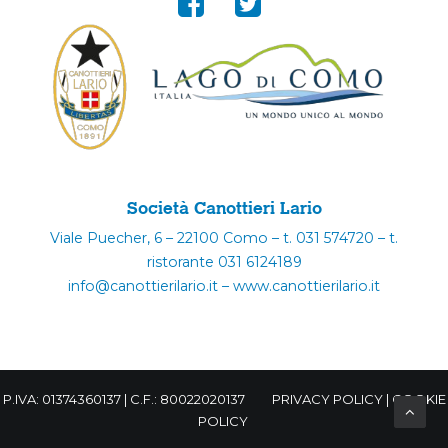
Società Canottieri Lario
Viale Puecher, 6 – 22100 Como – t. 031 574720 – t.
ristorante 031 6124189
info@canottierilario.it – www.canottierilario.it
P.IVA: 01374360137 | C.F.: 80022020137
PRIVACY POLICY
|
COOKIE
POLICY