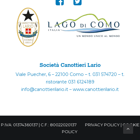
Società Canottieri Lario
Viale Puecher, 6 – 22100 Como – t. 031 574720 – t.
ristorante 031 6124189
info@canottierilario.it – www.canottierilario.it
P.IVA: 01374360137 | C.F.: 80022020137
PRIVACY POLICY
|
COOKIE
POLICY