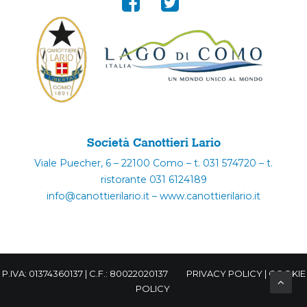
Società Canottieri Lario
Viale Puecher, 6 – 22100 Como – t. 031 574720 – t.
ristorante 031 6124189
info@canottierilario.it – www.canottierilario.it
P.IVA: 01374360137 | C.F.: 80022020137
PRIVACY POLICY
|
COOKIE
POLICY