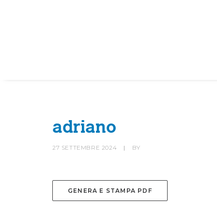
HOME
SOCIETÀ
CANOTTIERI
adriano
27 SETTEMBRE 2024
|
BY
GENERA E STAMPA PDF