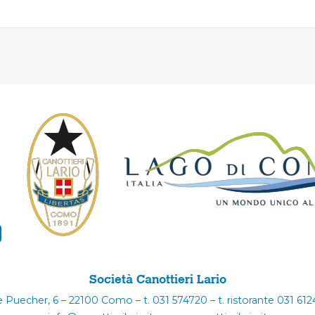
Società Canottieri Lario
e Puecher, 6 – 22100 Como – t. 031 574720 – t. ristorante 031 61