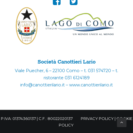
Società Canottieri Lario
Viale Puecher, 6 – 22100 Como – t. 031 574720 – t.
ristorante 031 6124189
info@canottierilario.it – www.canottierilario.it
P.IVA: 01374360137 | C.F.: 80022020137
PRIVACY POLICY
|
COOKIE
POLICY