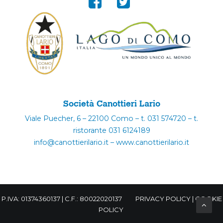
Società Canottieri Lario
Viale Puecher, 6 – 22100 Como – t. 031 574720 – t.
ristorante 031 6124189
info@canottierilario.it – www.canottierilario.it
P.IVA: 01374360137 | C.F.: 80022020137
PRIVACY POLICY
|
COOKIE
POLICY