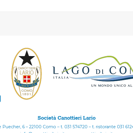
Società Canottieri Lario
e Puecher, 6 – 22100 Como – t. 031 574720 – t. ristorante 031 61