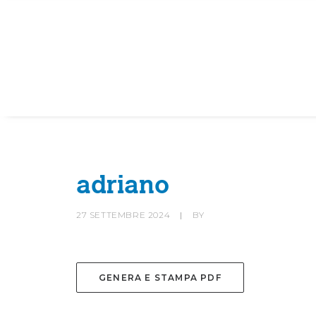
HOME
SOCIETÀ
CANOTTIERI
adriano
27 SETTEMBRE 2024
|
BY
GENERA E STAMPA PDF