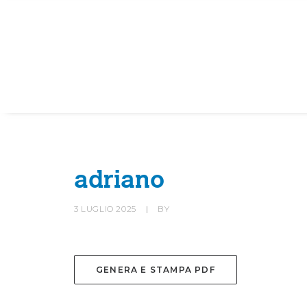
HOME
SOCIETÀ
CANOTTIERI
adriano
3 LUGLIO 2025
|
BY
GENERA E STAMPA PDF