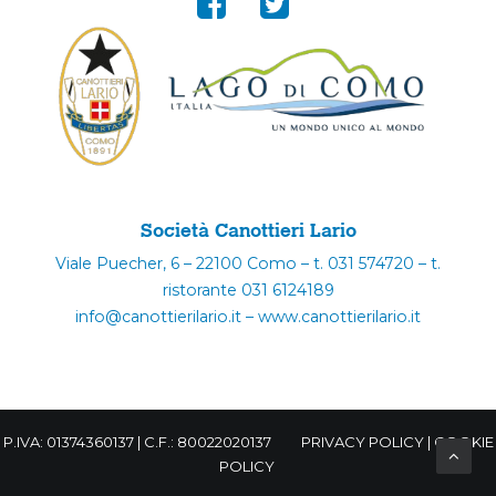
Società Canottieri Lario
Viale Puecher, 6 – 22100 Como – t. 031 574720 – t.
ristorante 031 6124189
info@canottierilario.it – www.canottierilario.it
P.IVA: 01374360137 | C.F.: 80022020137
PRIVACY POLICY
|
COOKIE
POLICY