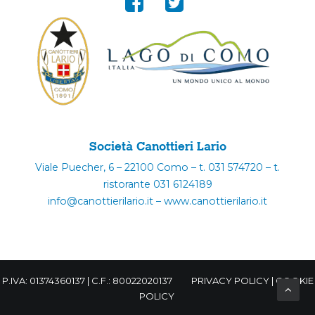
Società Canottieri Lario
Viale Puecher, 6 – 22100 Como – t. 031 574720 – t.
ristorante 031 6124189
info@canottierilario.it – www.canottierilario.it
P.IVA: 01374360137 | C.F.: 80022020137
PRIVACY POLICY
|
COOKIE
POLICY