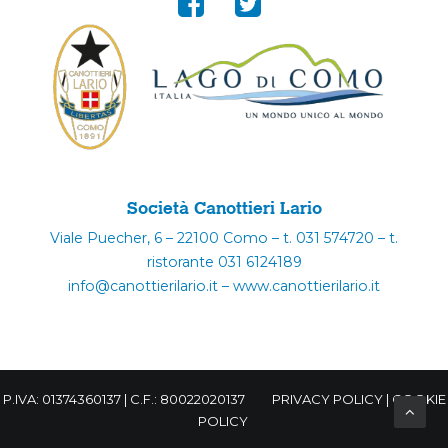
Società Canottieri Lario
Viale Puecher, 6 – 22100 Como – t. 031 574720 – t.
ristorante 031 6124189
info@canottierilario.it – www.canottierilario.it
P.IVA: 01374360137 | C.F.: 80022020137
PRIVACY POLICY
|
COOKIE
POLICY