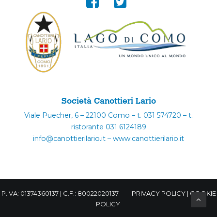
Società Canottieri Lario
Viale Puecher, 6 – 22100 Como – t. 031 574720 – t.
ristorante 031 6124189
info@canottierilario.it – www.canottierilario.it
P.IVA: 01374360137 | C.F.: 80022020137
PRIVACY POLICY
|
COOKIE
POLICY